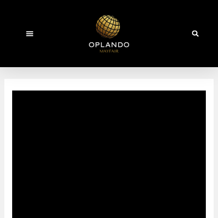
Skip
to
content