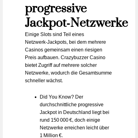
progressive
Jackpot‑Netzwerke
Einige Slots sind Teil eines
Netzwerk‑Jackpots, bei dem mehrere
Casinos gemeinsam einen riesigen
Preis aufbauen. Crazybuzzer Casino
bietet Zugriff auf mehrere solcher
Netzwerke, wodurch die Gesamtsumme
schneller wächst.
Did You Know? Der
durchschnittliche progressive
Jackpot in Deutschland liegt bei
rund 150 000 €, doch einige
Netzwerke erreichen leicht über
1 Million €.