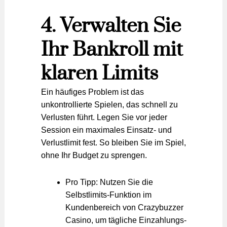
4. Verwalten Sie
Ihr Bankroll mit
klaren Limits
Ein häufiges Problem ist das
unkontrollierte Spielen, das schnell zu
Verlusten führt. Legen Sie vor jeder
Session ein maximales Einsatz‑ und
Verlustlimit fest. So bleiben Sie im Spiel,
ohne Ihr Budget zu sprengen.
Pro Tipp: Nutzen Sie die
Selbstlimits‑Funktion im
Kundenbereich von Crazybuzzer
Casino, um tägliche Einzahlungs‑