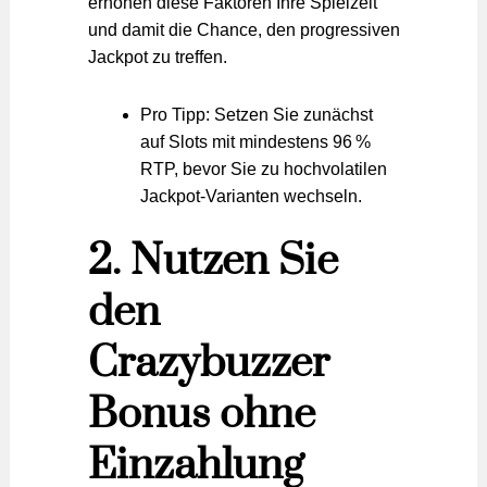
erhöhen diese Faktoren Ihre Spielzeit
und damit die Chance, den progressiven
Jackpot zu treffen.
Pro Tipp: Setzen Sie zunächst
auf Slots mit mindestens 96 %
RTP, bevor Sie zu hochvolatilen
Jackpot‑Varianten wechseln.
2. Nutzen Sie
den
Crazybuzzer
Bonus ohne
Einzahlung