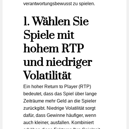
verantwortungsbewusst zu spielen.
1. Wählen Sie
Spiele mit
hohem RTP
und niedriger
Volatilität
Ein hoher Return to Player (RTP)
bedeutet, dass das Spiel über lange
Zeiträume mehr Geld an die Spieler
zurückgibt. Niedrige Volatilität sorgt
dafür, dass Gewinne häufiger, wenn
auch kleiner, ausfallen. Kombiniert