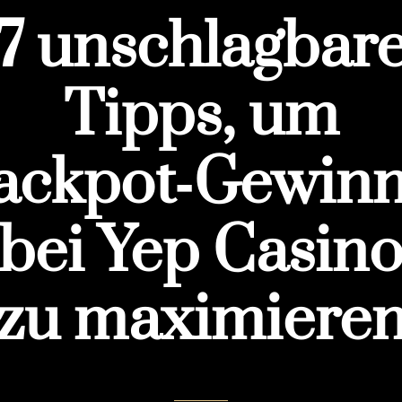
7 unschlagbar
Tipps, um
ackpot‑Gewin
bei Yep Casin
zu maximiere