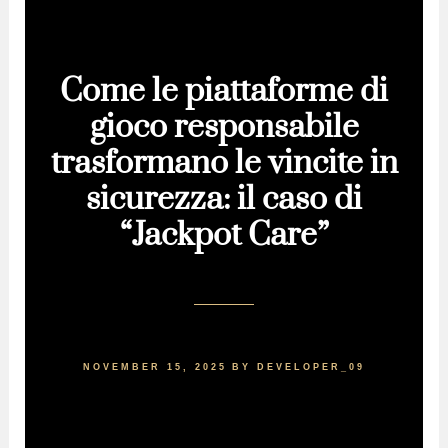
Come le piattaforme di
gioco responsabile
trasformano le vincite in
sicurezza: il caso di
“Jackpot Care”
NOVEMBER 15, 2025
BY
DEVELOPER_09