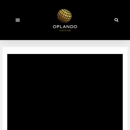
Skip
to
content