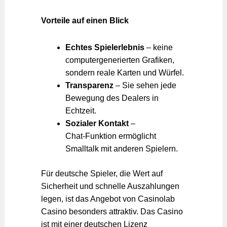
Vorteile auf einen Blick
Echtes Spielerlebnis
– keine
computergenerierten Grafiken,
sondern reale Karten und Würfel.
Transparenz
– Sie sehen jede
Bewegung des Dealers in
Echtzeit.
Sozialer Kontakt
–
Chat‑Funktion ermöglicht
Smalltalk mit anderen Spielern.
Für deutsche Spieler, die Wert auf
Sicherheit und schnelle Auszahlungen
legen, ist das Angebot von Casinolab
Casino besonders attraktiv. Das Casino
ist mit einer deutschen Lizenz