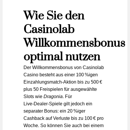
Wie Sie den
Casinolab
Willkommensbonus
optimal nutzen
Der Willkommensbonus von Casinolab
Casino besteht aus einer 100 %igen
Einzahlungsmatch‑Aktion bis zu 500 €
plus 50 Freispielen für ausgewählte
Slots wie
Dragonia
. Für
Live‑Dealer‑Spiele gilt jedoch ein
separater Bonus: ein 20 %iger
Cashback auf Verluste bis zu 100 € pro
Woche. So können Sie auch bei einem