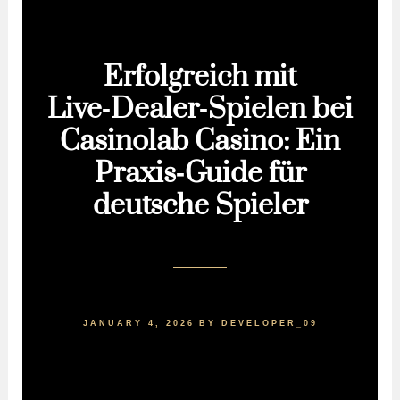
Erfolgreich mit
Live‑Dealer‑Spielen bei
Casinolab Casino: Ein
Praxis‑Guide für
deutsche Spieler
JANUARY 4, 2026
BY
DEVELOPER_09