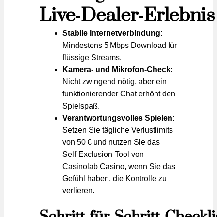
Live‑Dealer‑Erlebnis
Stabile Internetverbindung
:
Mindestens 5 Mbps Download für
flüssige Streams.
Kamera‑ und Mikrofon-Check
:
Nicht zwingend nötig, aber ein
funktionierender Chat erhöht den
Spielspaß.
Verantwortungsvolles Spielen
:
Setzen Sie tägliche Verlustlimits
von 50 € und nutzen Sie das
Self‑Exclusion‑Tool von
Casinolab Casino, wenn Sie das
Gefühl haben, die Kontrolle zu
verlieren.