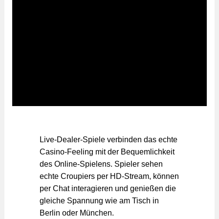
Live‑Dealer‑Spiele verbinden das echte
Casino‑Feeling mit der Bequemlichkeit
des Online‑Spielens. Spieler sehen
echte Croupiers per HD‑Stream, können
per Chat interagieren und genießen die
gleiche Spannung wie am Tisch in
Berlin oder München.