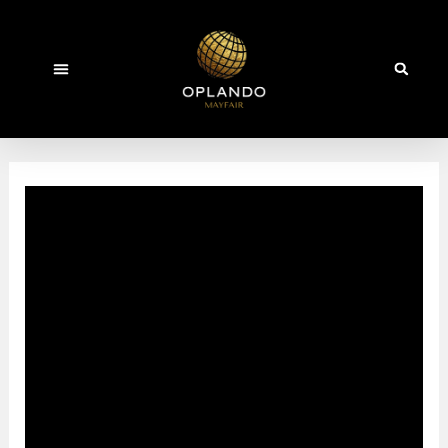
Skip
to
content