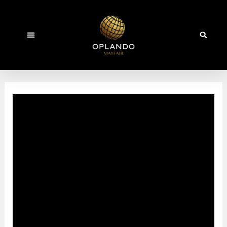
Skip
to
content