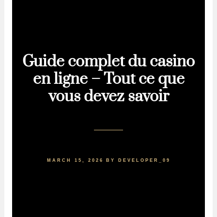
Guide complet du casino
en ligne – Tout ce que
vous devez savoir
MARCH 15, 2026
BY
DEVELOPER_09