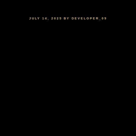
JULY 14, 2025
BY
DEVELOPER_09