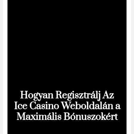
Hogyan Regisztrálj Az
Ice Casino Weboldalán a
Maximális Bónuszokért