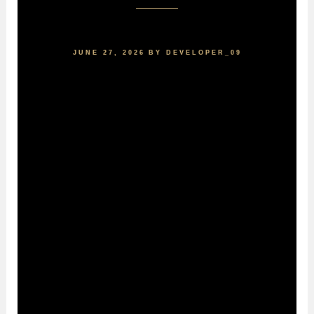
JUNE 27, 2026
BY
DEVELOPER_09