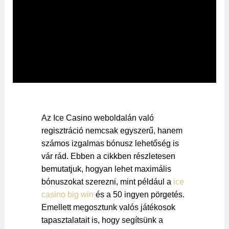
Az Ice Casino weboldalán való
regisztráció nemcsak egyszerű, hanem
számos izgalmas bónusz lehetőség is
vár rád. Ebben a cikkben részletesen
bemutatjuk, hogyan lehet maximális
bónuszokat szerezni, mint például a
ice
casino big win
és a 50 ingyen pörgetés.
Emellett megosztunk valós játékosok
tapasztalatait is, hogy segítsünk a