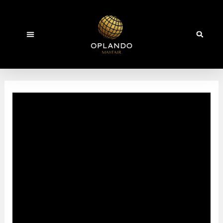
Skip
to
content