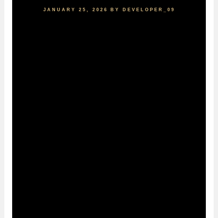
JANUARY 25, 2026
BY
DEVELOPER_09