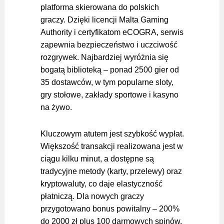
platforma skierowana do polskich
graczy. Dzięki licencji Malta Gaming
Authority i certyfikatom eCOGRA, serwis
zapewnia bezpieczeństwo i uczciwość
rozgrywek. Najbardziej wyróżnia się
bogatą biblioteką – ponad 2500 gier od
35 dostawców, w tym popularne sloty,
gry stołowe, zakłady sportowe i kasyno
na żywo.
Kluczowym atutem jest szybkość wypłat.
Większość transakcji realizowana jest w
ciągu kilku minut, a dostępne są
tradycyjne metody (karty, przelewy) oraz
kryptowaluty, co daje elastyczność
płatniczą. Dla nowych graczy
przygotowano bonus powitalny – 200%
do 2000 zł plus 100 darmowych spinów,