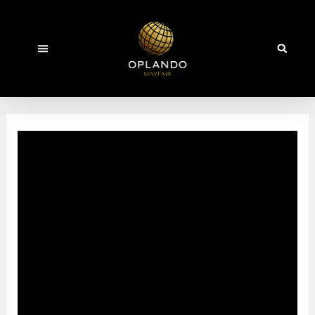
Skip
to
content