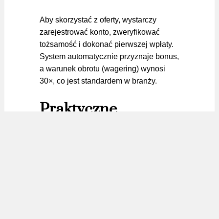
Aby skorzystać z oferty, wystarczy
zarejestrować konto, zweryfikować
tożsamość i dokonać pierwszej wpłaty.
System automatycznie przyznaje bonus,
a warunek obrotu (wagering) wynosi
30×, co jest standardem w branży.
Praktyczne
wskazówki
Sprawdź daty ważności –
niektóre promocje wygasają po
48 godzinach.
Wybieraj gry o wysokim RTP –
zwiększa to szanse na spełnienie
wymogu obrotu.
Ustaw limity – korzystaj z