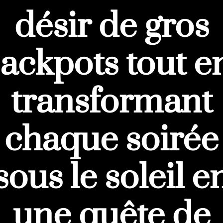
désir de gros
jackpots tout e
transformant
chaque soirée
sous le soleil e
une quête de