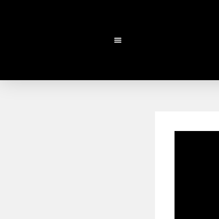
Skip
to
content