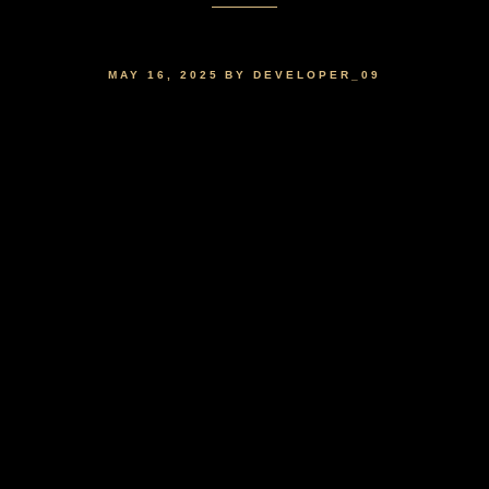
MAY 16, 2025
BY
DEVELOPER_09