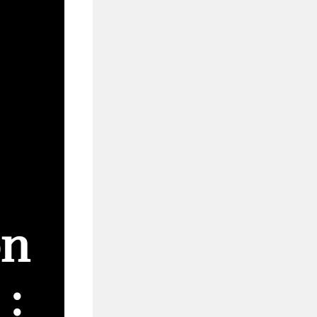
on
 :