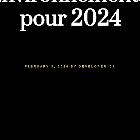
pour 2024
FEBRUARY 9, 2026
BY
DEVELOPER_09