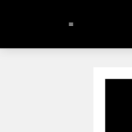
Skip
to
content