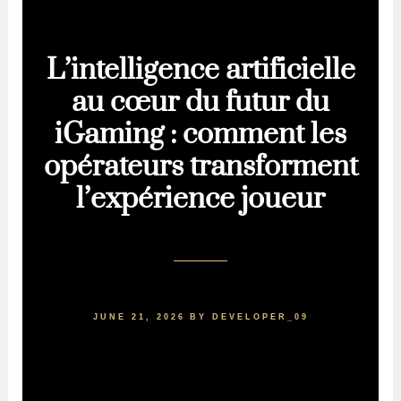
L’intelligence artificielle
au cœur du futur du
iGaming : comment les
opérateurs transforment
l’expérience joueur
JUNE 21, 2026
BY
DEVELOPER_09