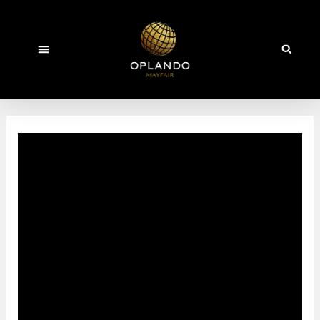
Skip
to
content