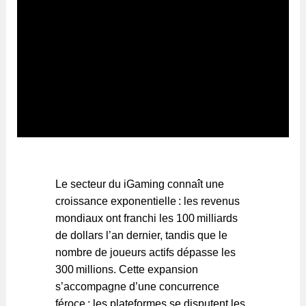
Le secteur du iGaming connaît une
croissance exponentielle : les revenus
mondiaux ont franchi les 100 milliards
de dollars l’an dernier, tandis que le
nombre de joueurs actifs dépasse les
300 millions. Cette expansion
s’accompagne d’une concurrence
féroce ; les plateformes se disputent les