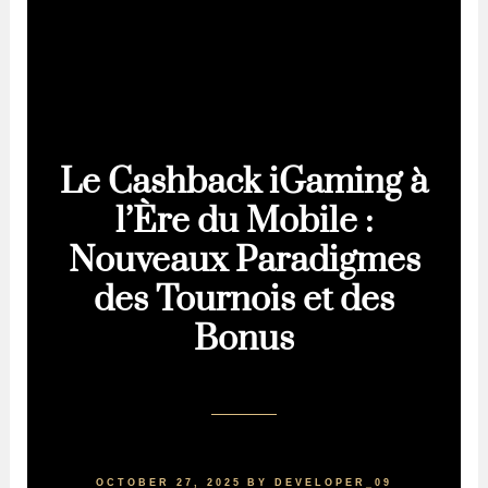
Le Cashback iGaming à
l’Ère du Mobile :
Nouveaux Paradigmes
des Tournois et des
Bonus
OCTOBER 27, 2025
BY
DEVELOPER_09