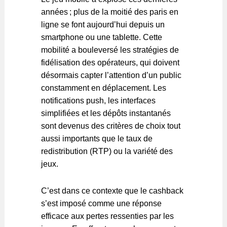
années ; plus de la moitié des paris en
ligne se font aujourd’hui depuis un
smartphone ou une tablette. Cette
mobilité a bouleversé les stratégies de
fidélisation des opérateurs, qui doivent
désormais capter l’attention d’un public
constamment en déplacement. Les
notifications push, les interfaces
simplifiées et les dépôts instantanés
sont devenus des critères de choix tout
aussi importants que le taux de
redistribution (RTP) ou la variété des
jeux.
C’est dans ce contexte que le cashback
s’est imposé comme une réponse
efficace aux pertes ressenties par les