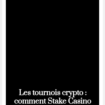
Les tournois crypto :
comment Stake Casino