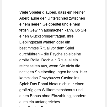
Viele Spieler glauben, dass ein kleiner
Aberglaube den Unterschied zwischen
einem leeren Geldbeutel und einem
fetten Gewinn ausmachen kann. Ob Sie
einen Glücksbringer tragen, Ihre
Lieblingszahl wählen oder ein
bestimmtes Ritual vor dem Spiel
durchführen – die Psyche spielt eine
große Rolle. Doch ein Ritual allein
reicht selten aus, wenn Sie nicht die
richtigen Spielbedingungen haben. Hier
kommt das Crazybuzzer Casino ins
Spiel: Das Portal bietet nicht nur einen
großzügigen Willkommensbonus und
einen Bonus ohne Einzahlung, sondern
auch ein umfangreiches