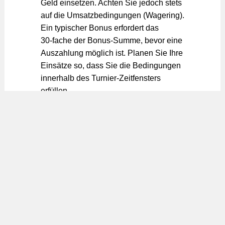
Geld einsetzen. Achten Sie jedoch stets
auf die Umsatzbedingungen (Wagering).
Ein typischer Bonus erfordert das
30‑fache der Bonus‑Summe, bevor eine
Auszahlung möglich ist. Planen Sie Ihre
Einsätze so, dass Sie die Bedingungen
innerhalb des Turnier‑Zeitfensters
erfüllen.
4. Spielweise im
Turnier optimieren
Im Turnier zählt jede Drehung. Setzen
Sie deshalb auf eine kontrollierte
Einsatzstrategie:
Startphase:
Kleine Einsätze
(z. B. 0,10 €), um das Spiel zu