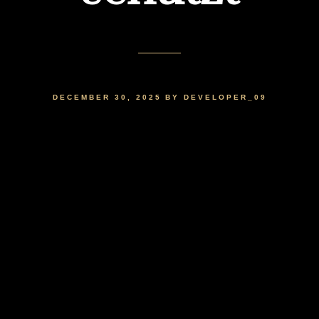
DECEMBER 30, 2025
BY
DEVELOPER_09