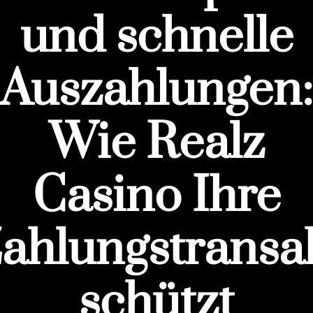
und schnelle
Auszahlungen:
Wie Realz
Casino Ihre
ahlungstransa
schützt