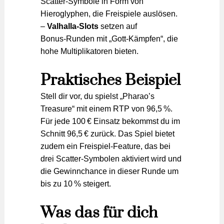
Scatter‑Symbole in Form von
Hieroglyphen, die Freispiele auslösen.
–
Valhalla‑Slots
setzen auf
Bonus‑Runden mit „Gott‑Kämpfen“, die
hohe Multiplikatoren bieten.
Praktisches Beispiel
Stell dir vor, du spielst „Pharao’s
Treasure“ mit einem RTP von 96,5 %.
Für jede 100 € Einsatz bekommst du im
Schnitt 96,5 € zurück. Das Spiel bietet
zudem ein Freispiel‑Feature, das bei
drei Scatter‑Symbolen aktiviert wird und
die Gewinnchance in dieser Runde um
bis zu 10 % steigert.
Was das für dich