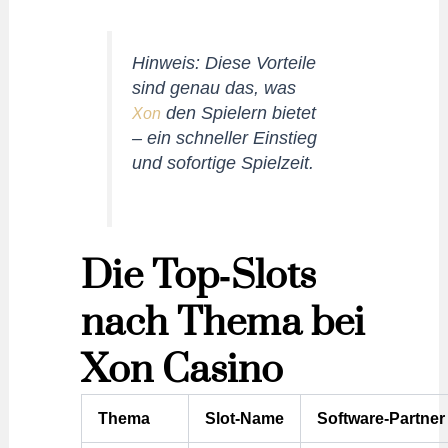
Hinweis: Diese Vorteile
sind genau das, was
den Spielern bietet
Xon
– ein schneller Einstieg
und sofortige Spielzeit.
Die Top‑Slots
nach Thema bei
Xon Casino
Thema
Slot‑Name
Software‑Partner