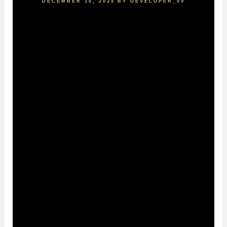
DECEMBER 10, 2025
BY
DEVELOPER_09