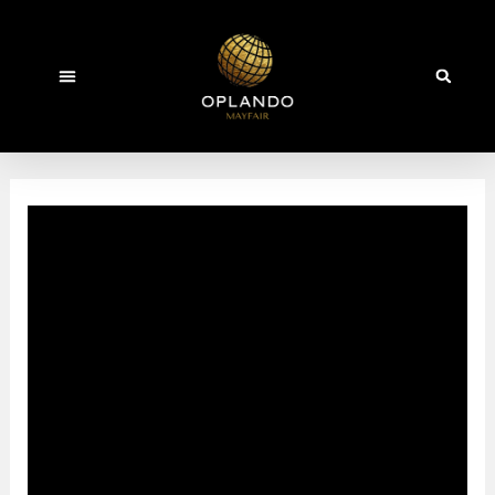
Skip
to
content